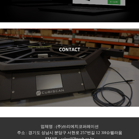
업체명 : (주)쓰리에치코퍼레이션
주소 : 경기도 성남시 분당구 서현로 257번길 12 3H슈펠라움
EMAIL : sales@3htech.co.kr